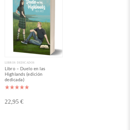
LIBROS DEDICADOS
Libro – Duelo en las
Highlands (edición
dedicada)
Valorado
con
22,95
€
5.00
de 5