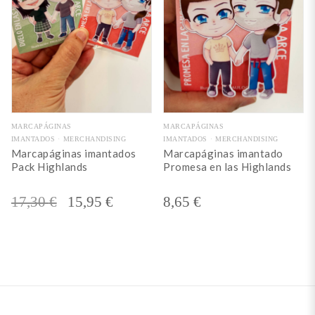
MARCAPÁGINAS
MARCAPÁGINAS
IMANTADOS
MERCHANDISING
IMANTADOS
MERCHANDISING
Marcapáginas imantados
Marcapáginas imantado
Pack Highlands
Promesa en las Highlands
El
El
17,30
€
15,95
€
8,65
€
precio
precio
original
actual
era:
es:
17,30 €.
15,95 €.