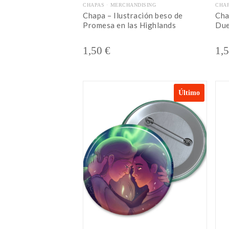
CHAPAS
MERCHANDISING
CHA
Chapa – Ilustración beso de
Cha
Promesa en las Highlands
Due
1,50
€
1,
Último