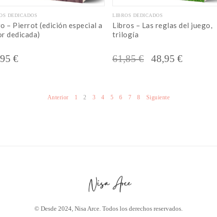
OS DEDICADOS
LIBROS DEDICADOS
ro – Pierrot (edición especial a
Libros – Las reglas del juego,
or dedicada)
trilogía
El
El
,95
€
61,85
€
48,95
€
precio
precio
original
actual
Anterior
1
2
3
4
5
6
7
8
Siguiente
era:
es:
61,85 €.
48,95 €.
© Desde 2024, Nisa Arce. Todos los derechos reservados.