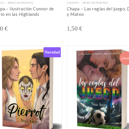
PAS
MERCHANDISING
CHAPAS
MERCHANDISING
pa – Ilustración Connor de
Chapa – Las reglas del juego, 
lo en las Highlands
y Mateo
50
€
1,50
€
Novedad
¡Ofert