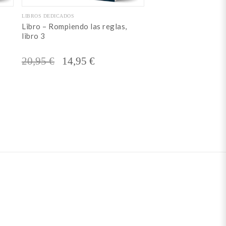
LIBROS DEDICADOS
Libro – Rompiendo las reglas,
libro 3
El
El
20,95
€
14,95
€
precio
precio
original
actual
era:
es:
20,95 €.
14,95 €.