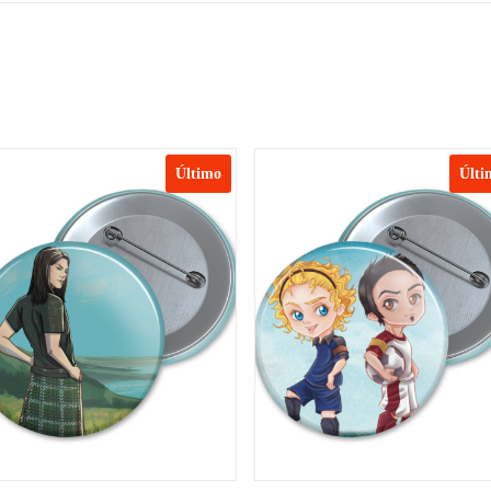
Último
Últi