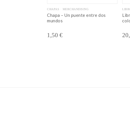
CHAPAS
MERCHANDISING
LIBR
Chapa – Un puente entre dos
Lib
mundos
col
1,50
€
20