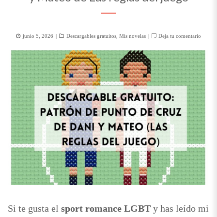
Posted
Categorías
junio 5, 2026
Descargables gratuitos
,
Mis novelas
Deja tu comentario
on
Si te gusta el
sport romance LGBT
y has leído mi