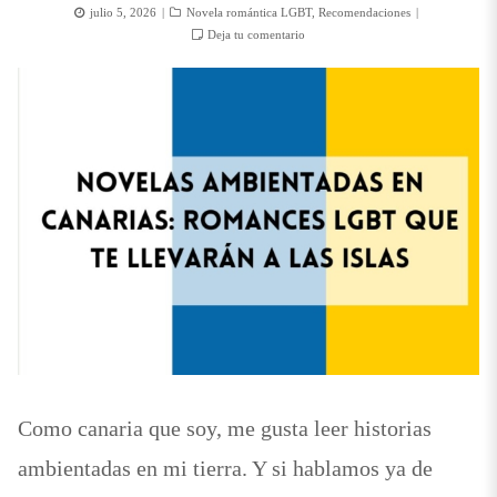
Posted
Categorías
julio 5, 2026
Novela romántica LGBT
,
Recomendaciones
on
Deja tu comentario
Como canaria que soy, me gusta leer historias
ambientadas en mi tierra. Y si hablamos ya de