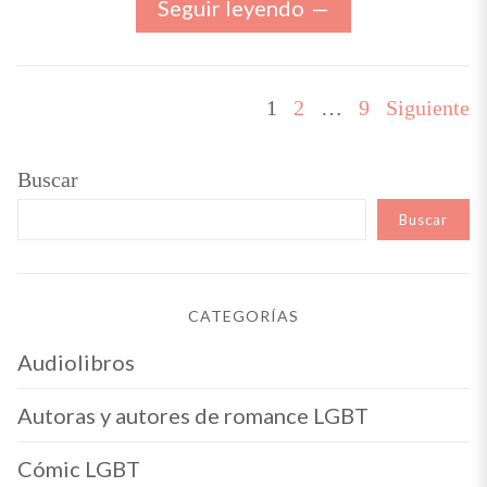
Seguir leyendo
Paginación
PAGE
PAGE
PAGE
1
2
…
9
Siguiente
de
entradas
Buscar
Buscar
CATEGORÍAS
Audiolibros
Autoras y autores de romance LGBT
Cómic LGBT