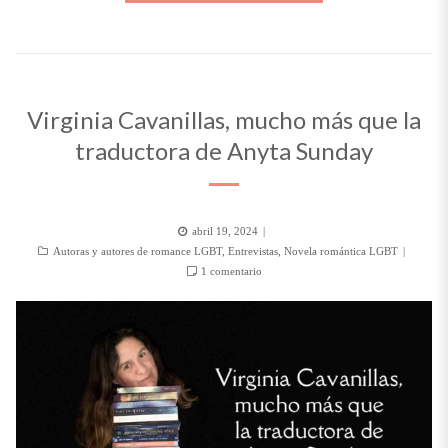
Virginia Cavanillas, mucho más que la
traductora de Anyta Sunday
Posted
abril 19, 2024
Categorías
on
Autoras y autores de romance LGBT
,
Entrevistas
,
Novela romántica LGBT
en
1 comentario
Virginia
Cavanillas,
mucho
más
que
la
traductora
de