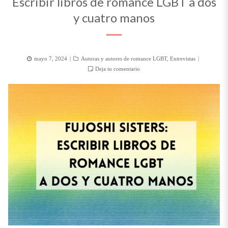
Escribir libros de romance LGBT a dos
y cuatro manos
Posted
Categorías
mayo 7, 2024
Autoras y autores de romance LGBT
,
Entrevistas
on
Deja tu comentario