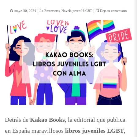
Posted
Categorías
mayo 30, 2024
Entrevistas
,
Novela juvenil LGBT
Deja tu comentario
on
Detrás de
Kakao Books
, la editorial que publica
en España maravillosos
libros juveniles LGBT
,