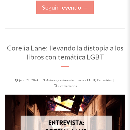
Seguir leyendo
Corelia Lane: llevando la distopía a los
libros con temática LGBT
Posted
Categorías
julio 20, 2024
Autoras y autores de romance LGBT
,
Entrevistas
on
en
2 comentarios
Corelia
Lane:
llevando
la
distopía
a
los