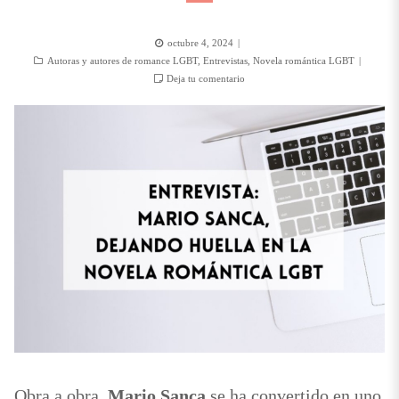
Posted
octubre 4, 2024
Categorías
on
Autoras y autores de romance LGBT
,
Entrevistas
,
Novela romántica LGBT
Deja tu comentario
Obra a obra,
Mario Sanca
se ha convertido en uno