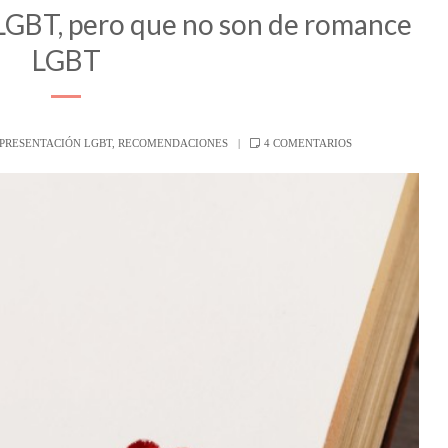
 LGBT, pero que no son de romance
LGBT
EN
EPRESENTACIÓN LGBT
,
RECOMENDACIONES
4 COMENTARIOS
LIBROS
CON
PERSONAJES
LGBT,
PERO
QUE
NO
SON
DE
ROMANCE
LGBT