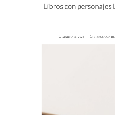
Libros con personajes
POSTED
CATEGORÍAS
MARZO 11, 2024
LIBROS CON R
ON