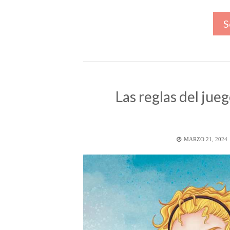
S
Las reglas del jue
POSTED
MARZO 21, 2024
ON