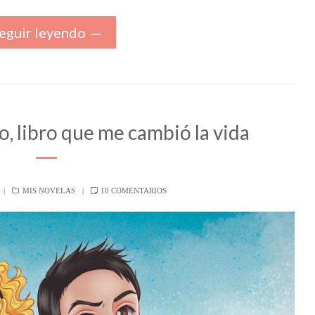
eguir leyendo
go, libro que me cambió la vida
CATEGORÍAS
EN
MIS NOVELAS
10 COMENTARIOS
LAS
REGLAS
DEL
JUEGO,
LIBRO
QUE
ME
CAMBIÓ