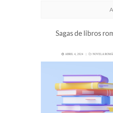
A
Sagas de libros r
POSTED
CATEGORÍAS
ABRIL 4, 2024
NOVELA ROMÁ
ON