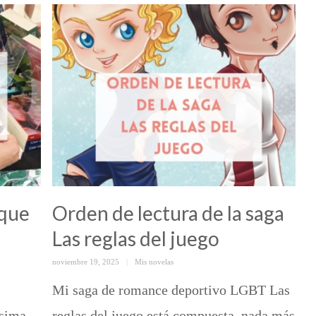
 que
Orden de lectura de la saga
Las reglas del juego
Posted
Categorías
noviembre 19, 2025
Mis novelas
on
Mi saga de romance deportivo LGBT Las
ésima
reglas del juego está compuesta, nada más