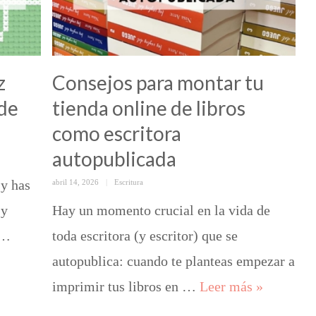
z
Consejos para montar tu
 de
tienda online de libros
como escritora
autopublicada
 y has
Posted
Categorías
abril 14, 2026
Escritura
on
 y
Hay un momento crucial en la vida de
 …
toda escritora (y escritor) que se
ratuito: Dani y Mateo de Las reglas del juego
autopublica: cuando te planteas empezar a
Consejos p
imprimir tus libros en …
Leer más
»