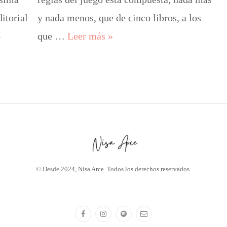
ditorial
y nada menos, que de cinco libros, a los
ventos literarios a los que asistiré en 2026
Orden de lectura de la saga L
»
que …
Leer más
»
© Desde 2024, Nisa Arce. Todos los derechos reservados.