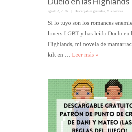
Duelo en las Highlands
Posted
Categorías
agosto 3, 2026
Descargables gratuitos
,
Mis novelas
on
Si lo tuyo son los romances enemie
lovers LGBT y has leído Duelo en 
Highlands, mi novela de mamarrac
Patrón de punto
kilt en …
Leer más
»