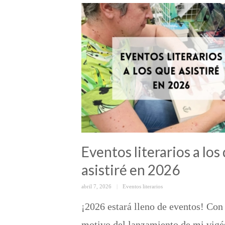
Eventos literarios a los
asistiré en 2026
Posted
Categorías
abril 7, 2026
Eventos literarios
on
¡2026 estará lleno de eventos! Con
motivo del lanzamiento de mi vig