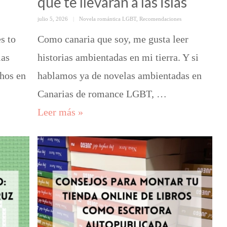
que te llevarán a las islas
Posted
Categorías
julio 5, 2026
Novela romántica LGBT
,
Recomendaciones
on
s to
Como canaria que soy, me gusta leer
las
historias ambientadas en mi tierra. Y si
hos en
hablamos ya de novelas ambientadas en
 de cruz gratuito: Greg y Connor, de Duelo en las High
Canarias de romance LGBT, …
Novelas ambientadas en Canarias: r
Leer más
»