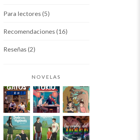
Para lectores
(5)
Recomendaciones
(16)
Reseñas
(2)
NOVELAS
ara montar tu tienda online de libros como escritora a