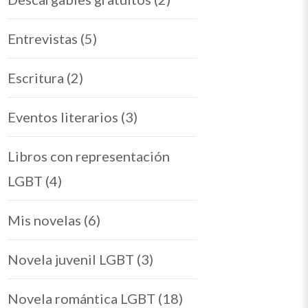
Entrevistas
(5)
Escritura
(2)
Eventos literarios
(3)
lands
omances LGBT que te llevarán a las islas
Libros con representación
LGBT
(4)
Mis novelas
(6)
Novela juvenil LGBT
(3)
Novela romántica LGBT
(18)