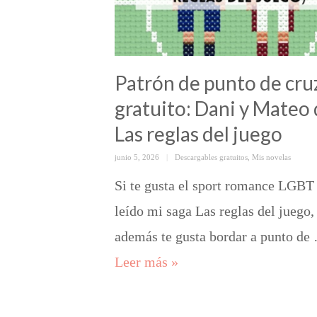
Patrón de punto de cru
gratuito: Dani y Mateo
Las reglas del juego
Posted
Categorías
junio 5, 2026
Descargables gratuitos
,
Mis novelas
on
Si te gusta el sport romance LGBT
leído mi saga Las reglas del juego,
además te gusta bordar a punto de
Patrón de punto de cruz g
Leer más
»