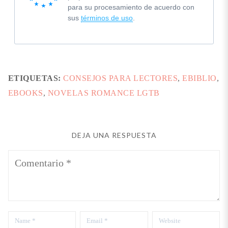
para su procesamiento de acuerdo con
sus
términos de uso
.
ETIQUETAS:
CONSEJOS PARA LECTORES
,
EBIBLIO
,
EBOOKS
,
NOVELAS ROMANCE LGTB
DEJA UNA RESPUESTA
Comentario
Name
Email
Website
*
*