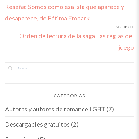
Post
Reseña: Somos como esa isla que aparece y
de
entradas
anterior:
desaparece, de Fátima Embark
SIGUIENTE
Siguiente
Orden de lectura de la saga Las reglas del
artículo:
juego
CATEGORÍAS
Autoras y autores de romance LGBT
(7)
Descargables gratuitos
(2)