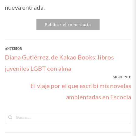
nueva entrada.
Navegación
ANTERIOR
Post
Diana Gutiérrez, de Kakao Books: libros
de
entradas
anterior:
juveniles LGBT con alma
SIGUIENTE
Siguiente
El viaje por el que escribí mis novelas
artículo:
ambientadas en Escocia