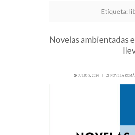
Etiqueta:
l
Novelas ambientadas e
lle
POSTED
CATEGORÍAS
JULIO 5, 2026
NOVELA ROMÁ
ON