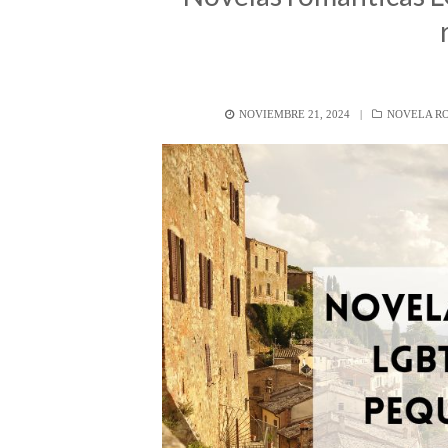
POSTED
CATEGORÍA
NOVIEMBRE 21, 2024
NOVELA R
ON