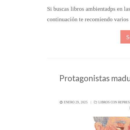
Si buscas libros ambientadps en la
continuación te recomiendo varios 
S
Protagonistas madu
POSTED
CATEGORÍAS
ENERO 29, 2025
LIBROS CON REPRE
ON