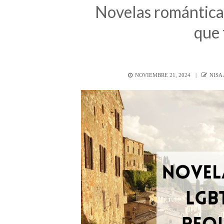
Novelas romántica
que 
POSTED
AUT
NOVIEMBRE 21, 2024
NISA
ON